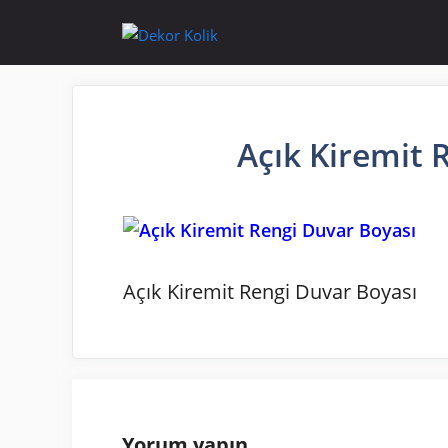
İçeriğe
atla
Açık Kiremit 
Açık Kiremit Rengi Duvar Boyası
Yorum yapın