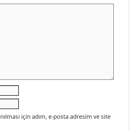
E-
posta
İnternet
sitesi
ılması için adım, e-posta adresim ve site