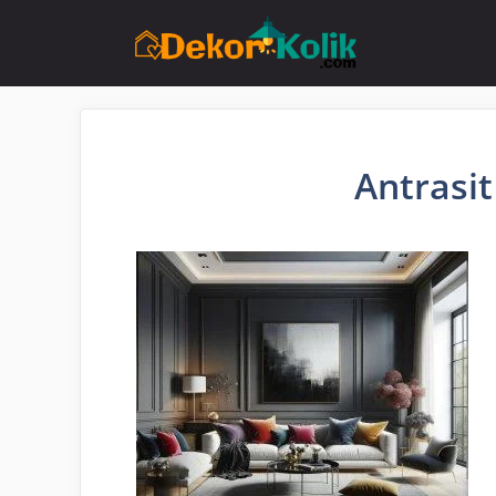
İçeriğe
atla
Antrasit 