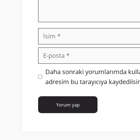
İsim
E-
posta
İnternet
Daha sonraki yorumlarımda kullan
sitesi
adresim bu tarayıcıya kaydedilsin