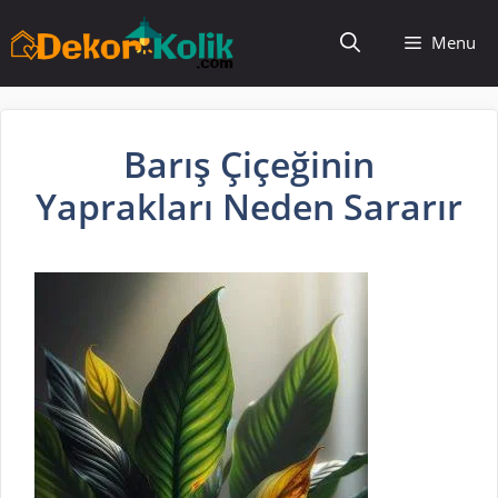
İçeriğe
Menu
atla
Barış Çiçeğinin
Yaprakları Neden Sararır