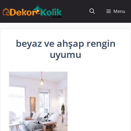
İçeriğe
Menu
atla
beyaz ve ahşap rengin
uyumu