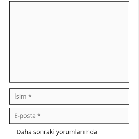
Yorum
İsim
E-
posta
İnternet
Daha sonraki yorumlarımda