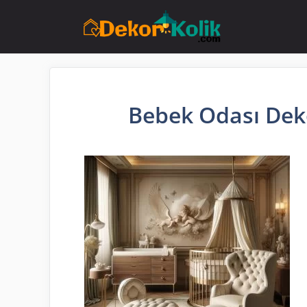
İçeriğe
atla
Bebek Odası Deko