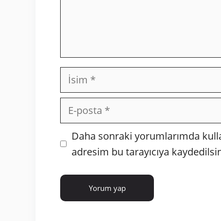
İsim
E-
posta
İnternet
Daha sonraki yorumlarımda kullan
sitesi
adresim bu tarayıcıya kaydedilsin