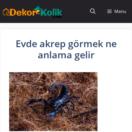
İçeriğe
Menu
atla
Evde akrep görmek ne
anlama gelir