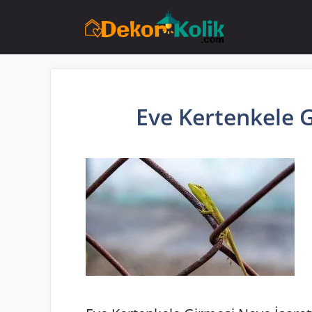
İçeriğe
atla
Eve Kertenkele G