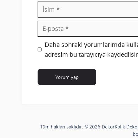
İsim
E-
posta
İnternet
Daha sonraki yorumlarımda kullan
sitesi
adresim bu tarayıcıya kaydedilsin
Tüm hakları saklıdır. © 2026 DekorKolik
Deko
bö