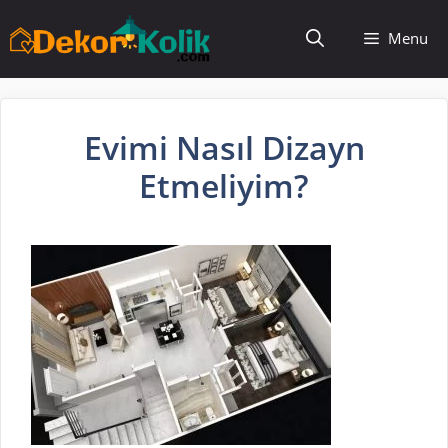
İçeriğe
Menu
atla
Evimi Nasıl Dizayn
Etmeliyim?