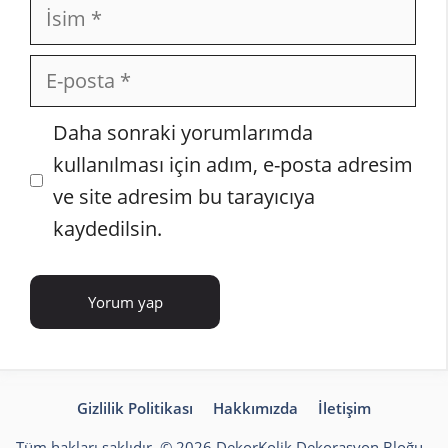
İsim
E-
posta
İnternet
Daha sonraki yorumlarımda
sitesi
kullanılması için adım, e-posta adresim
ve site adresim bu tarayıcıya
kaydedilsin.
Gizlilik Politikası
Hakkımızda
İletişim
Tüm hakları saklıdır. © 2026 DekorKolik
Dekorasyon Bloğu
-