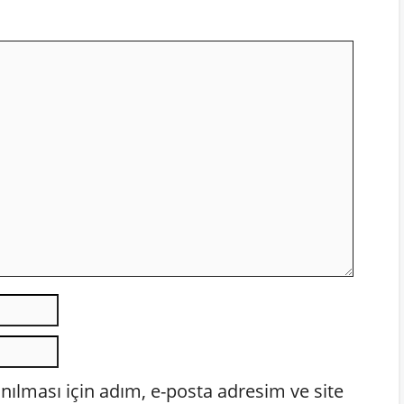
E-
posta
İnternet
sitesi
ılması için adım, e-posta adresim ve site