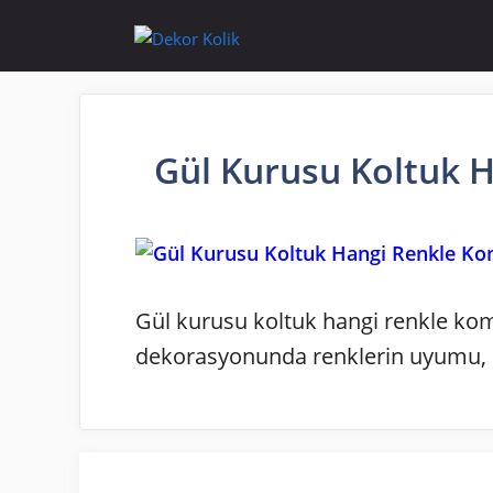
İçeriğe
atla
Gül Kurusu Koltuk 
Gül kurusu koltuk hangi renkle komb
dekorasyonunda renklerin uyumu, m