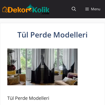
İçeriğe
Menu
atla
Tül Perde Modelleri
Tül Perde Modelleri