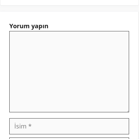
Yorum yapın
Yorum
İsim