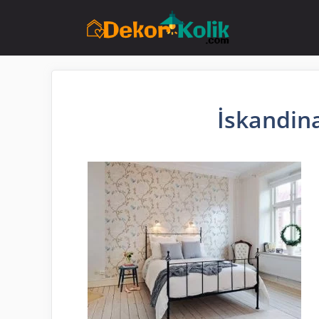
İçeriğe
atla
İskandin