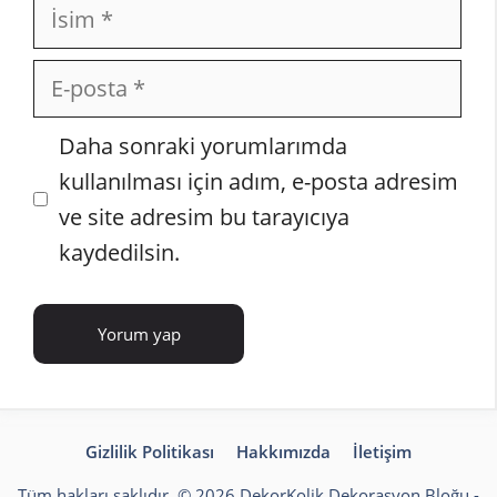
İsim
E-
posta
İnternet
Daha sonraki yorumlarımda
sitesi
kullanılması için adım, e-posta adresim
ve site adresim bu tarayıcıya
kaydedilsin.
Gizlilik Politikası
Hakkımızda
İletişim
Tüm hakları saklıdır. © 2026 DekorKolik
Dekorasyon Bloğu
-