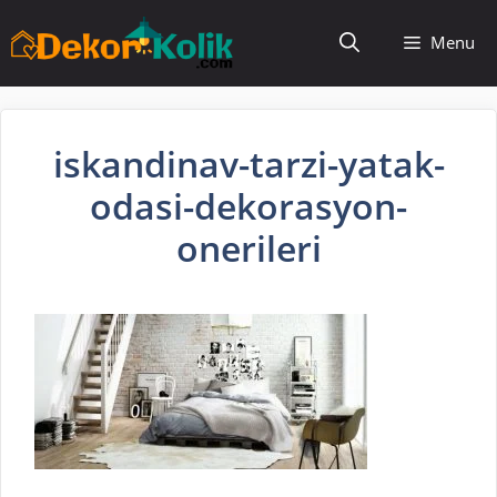
İçeriğe
Menu
atla
iskandinav-tarzi-yatak-
odasi-dekorasyon-
onerileri