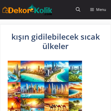
İçeriğe
Menu
atla
kışın gidilebilecek sıcak
ülkeler