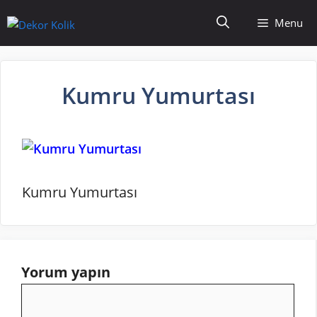
İçeriğe
Menu
atla
Kumru Yumurtası
Kumru Yumurtası
Yorum yapın
Yorum