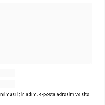
E-
posta
İnternet
sitesi
ılması için adım, e-posta adresim ve site