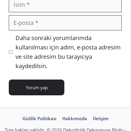
İsim
E-
posta
İnternet
Daha sonraki yorumlarımda
sitesi
kullanılması için adım, e-posta adresim
ve site adresim bu tarayıcıya
kaydedilsin.
Gizlilik Politikası
Hakkımızda
İletişim
Tüm hakları saklıdır. © 2026 DekorKolik
Dekorasyon Bloğu
-