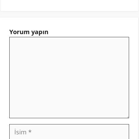
Yorum yapın
Yorum
İsim