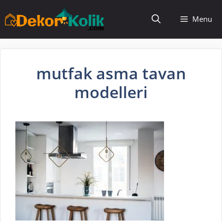
İçeriğe
Menu
atla
mutfak asma tavan
modelleri