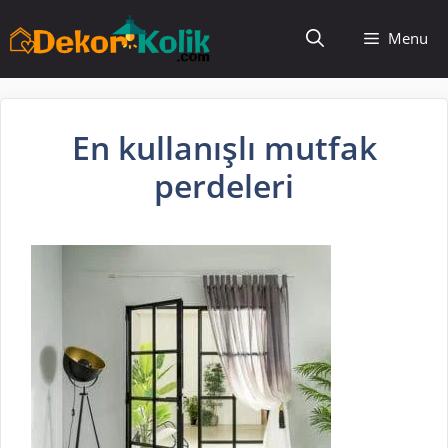
İçeriğe
Menu
atla
En kullanışlı mutfak
perdeleri