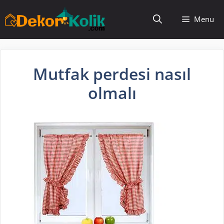
İçeriğe
Menu
atla
Mutfak perdesi nasıl
olmalı