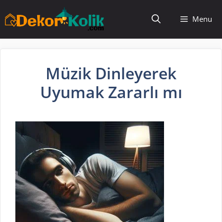
İçeriğe
Menu
atla
Müzik Dinleyerek
Uyumak Zararlı mı