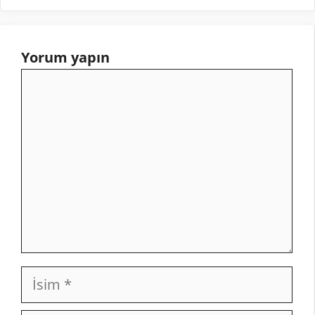
Yorum yapın
Yorum
İsim