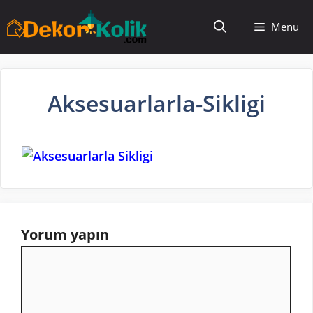
İçeriğe
Menu
atla
Aksesuarlarla-Sikligi
Yorum yapın
Yorum