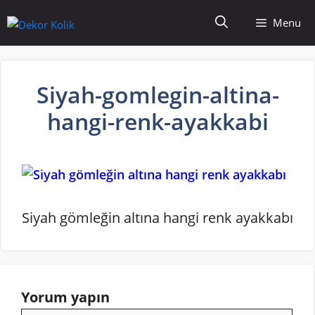
İçeriğe
Menu
atla
Siyah-gomlegin-altina-
hangi-renk-ayakkabi
Siyah gömleğin altına hangi renk ayakkabı
Yorum yapın