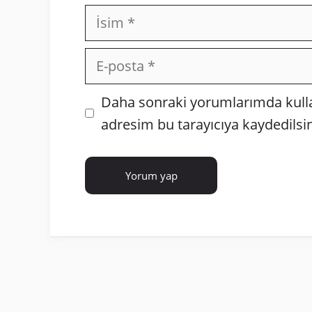
İsim
E-
posta
İnternet
Daha sonraki yorumlarımda kullan
sitesi
adresim bu tarayıcıya kaydedilsin