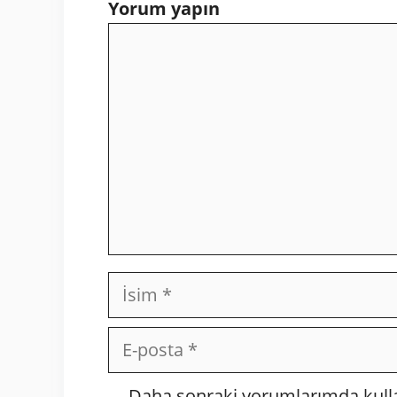
Yorum yapın
Yorum
İsim
E-
posta
İnternet
Daha sonraki yorumlarımda kullan