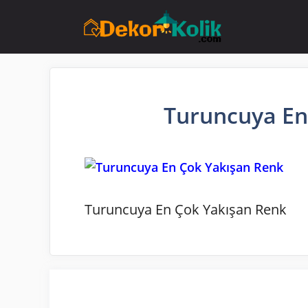
İçeriğe
atla
Turuncuya En
Turuncuya En Çok Yakışan Renk