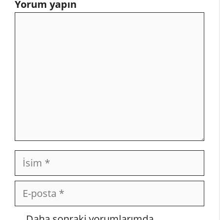
Yorum yapın
Yorum
İsim
E-
posta
İnternet
Daha sonraki yorumlarımda