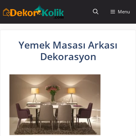
İçeriğe
Menu
atla
Yemek Masası Arkası
Dekorasyon