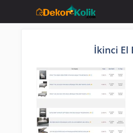
İçeriğe
atla
İkinci El