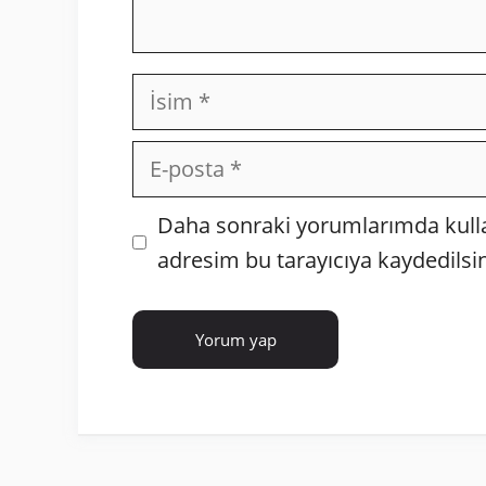
İsim
E-
posta
İnternet
Daha sonraki yorumlarımda kullan
sitesi
adresim bu tarayıcıya kaydedilsin