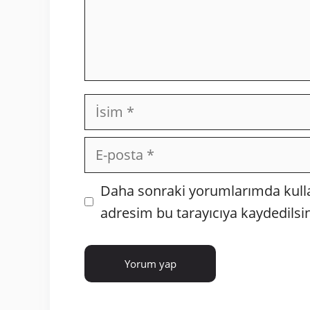
İsim
E-
posta
İnternet
Daha sonraki yorumlarımda kullan
sitesi
adresim bu tarayıcıya kaydedilsin