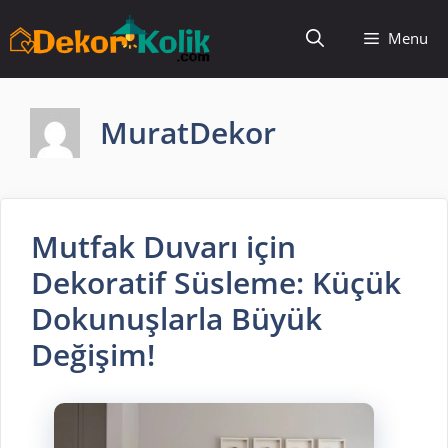
İçeriğe
Menu
atla
MuratDekor
Mutfak Duvarı için
Dekoratif Süsleme: Küçük
Dokunuşlarla Büyük
Değişim!