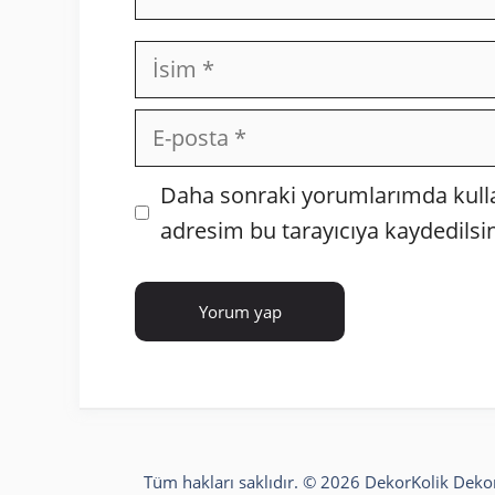
İsim
E-
posta
İnternet
Daha sonraki yorumlarımda kullan
sitesi
adresim bu tarayıcıya kaydedilsin
Tüm hakları saklıdır. © 2026 DekorKolik
Deko