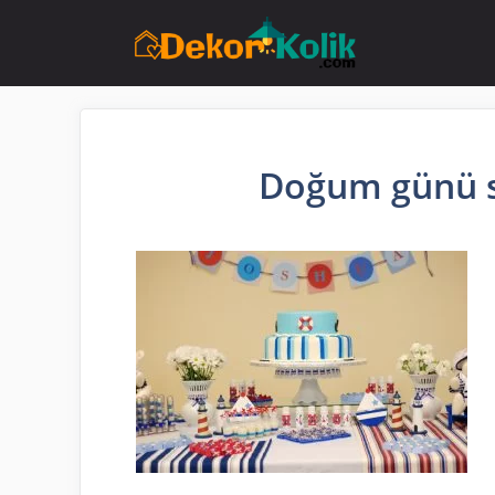
İçeriğe
atla
Doğum günü s