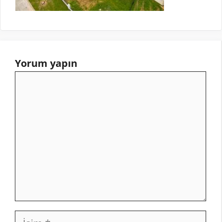
Yorum yapın
Yorum
İsim