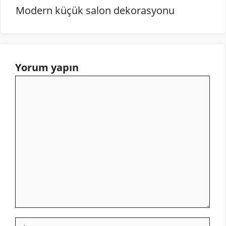
Modern küçük salon dekorasyonu
Yorum yapın
Yorum
İsim