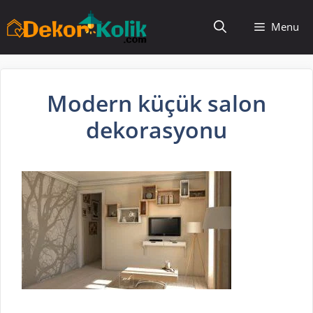
İçeriğe
Menu
atla
Modern küçük salon
dekorasyonu