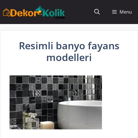
İçeriğe
Menu
atla
Resimli banyo fayans
modelleri