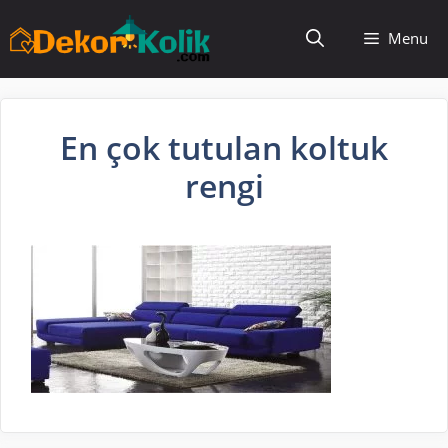
İçeriğe
Menu
atla
En çok tutulan koltuk
rengi