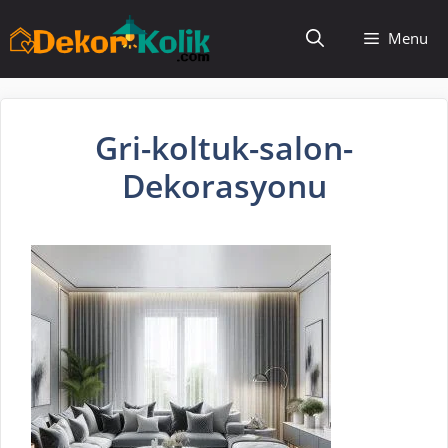
İçeriğe
Menu
atla
Gri-koltuk-salon-
Dekorasyonu