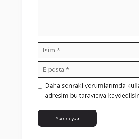
İsim
E-
posta
İnternet
Daha sonraki yorumlarımda kullan
sitesi
adresim bu tarayıcıya kaydedilsin