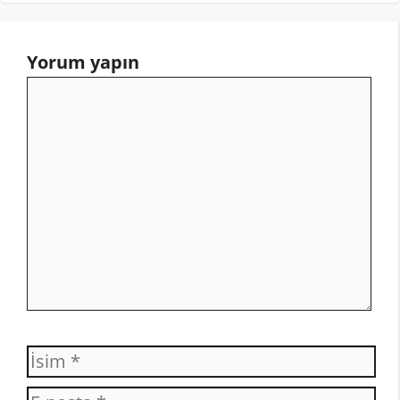
Yorum yapın
Yorum
İsim
E-