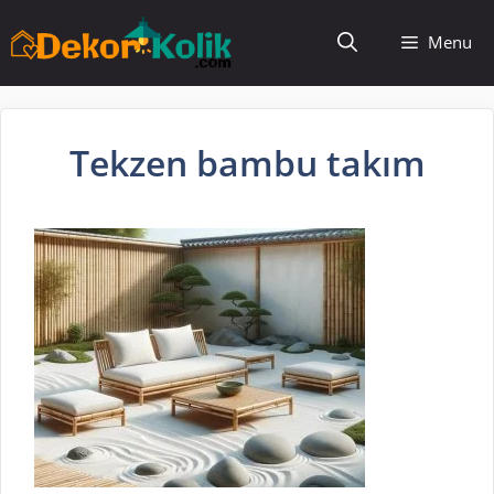
İçeriğe
Menu
atla
Tekzen bambu takım