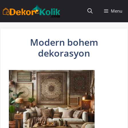
İçeriğe
Menu
atla
Modern bohem
dekorasyon