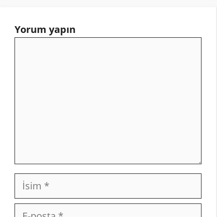
Yorum yapın
Yorum
İsim
E-