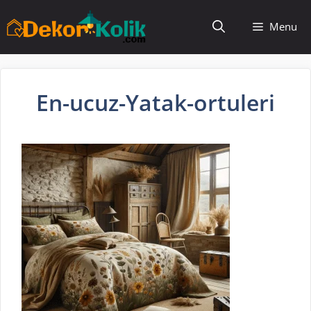
İçeriğe
Menu
atla
En-ucuz-Yatak-ortuleri