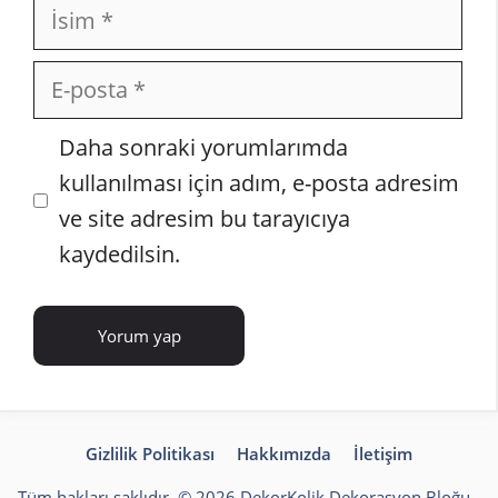
İsim
E-
posta
İnternet
Daha sonraki yorumlarımda
sitesi
kullanılması için adım, e-posta adresim
ve site adresim bu tarayıcıya
kaydedilsin.
Gizlilik Politikası
Hakkımızda
İletişim
Tüm hakları saklıdır. © 2026 DekorKolik
Dekorasyon Bloğu
-