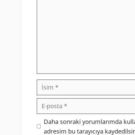
İsim
E-
posta
İnternet
Daha sonraki yorumlarımda kullan
sitesi
adresim bu tarayıcıya kaydedilsin