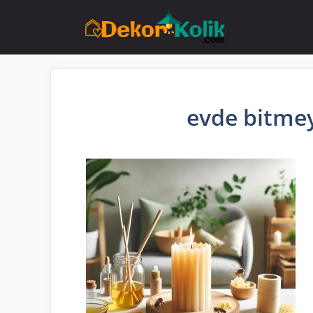
İçeriğe
atla
evde bitme