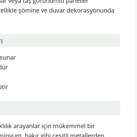
aşlar veya taş görünümlü paneller
özellikle şömine ve duvar dekorasyonunda
ı
 sunar
dür
tir
klılık arayanlar için mükemmel bir
üminyum, bakır gibi çeşitli metallerden