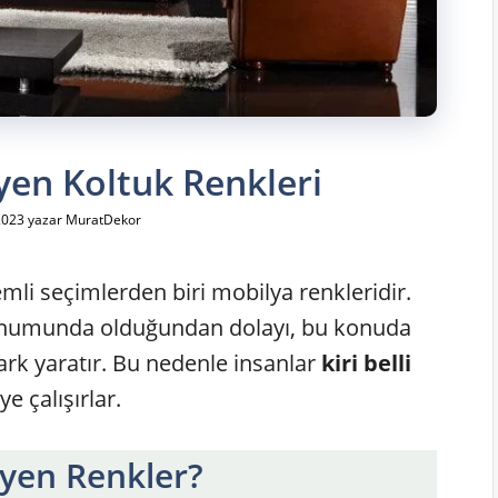
eyen Koltuk Renkleri
2023
yazar
MuratDekor
li seçimlerden biri mobilya renkleridir.
 konumunda olduğundan dolayı, bu konuda
fark yaratır. Bu nedenle insanlar
kiri belli
e çalışırlar.
eyen Renkler?