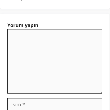
Yorum yapın
Yorum
İsim